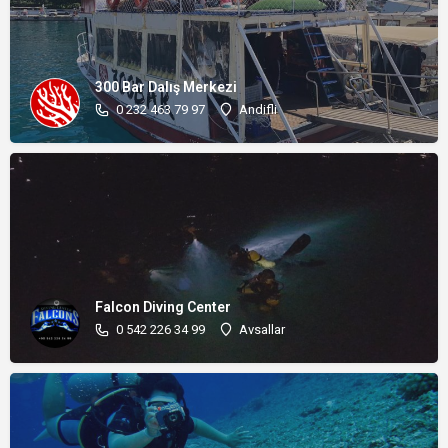
300 Bar Dalış Merkezi
0 232 463 79 97
Andifli
Falcon Diving Center
0 542 226 34 99
Avsallar