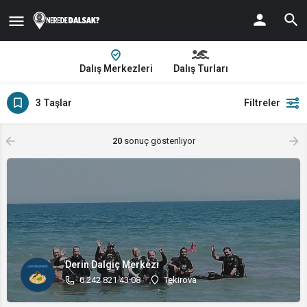
Dalış Merkezleri
Dalış Turları
3 Taşlar
Filtreler
20
sonuç gösteriliyor
Derin Dalgıç Merkezi
0 242 821 43 08
Tekirova