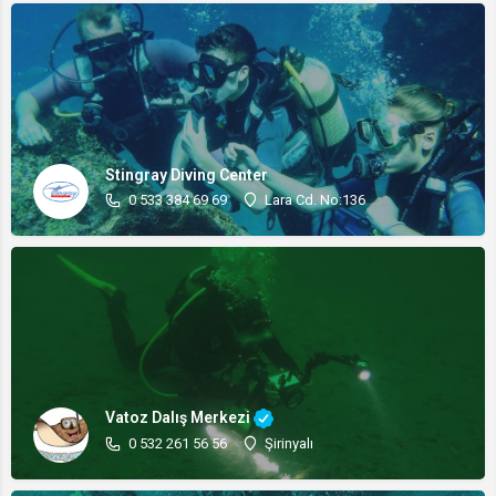
Stingray Diving Center
0 533 384 69 69
Lara Cd. No:136
Vatoz Dalış Merkezi
0 532 261 56 56
Şirinyalı