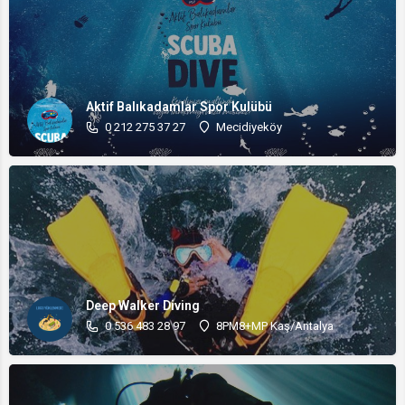
Aktif Balıkadamlar Spor Kulübü
0 212 275 37 27
Mecidiyeköy
Deep Walker Diving
0 536 483 28 97
8PM8+MP Kaş/Antalya