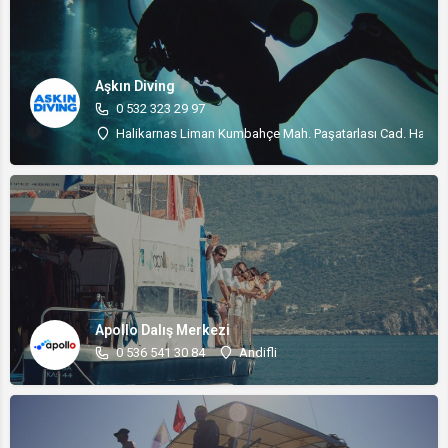
Aşkın Diving
0 532 323 29 97
Halikarnas Liman Kumbahçe Mah. Paşatarlası Cad. Halika
Apollo Dalış Merkezi
0 536 541 30 84
Andifli