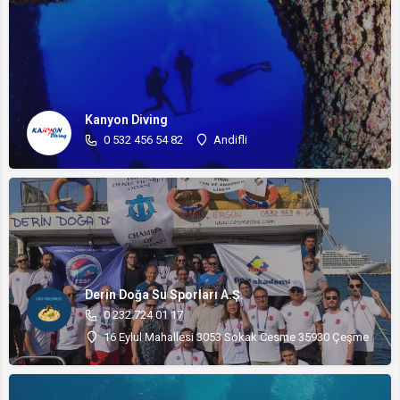
Kanyon Diving
0 532 456 54 82
Andifli
Derin Doğa Su Sporları A.Ş.
0 232 724 01 17
16 Eylul Mahallesi 3053 Sokak Cesme 35930 Çeşme