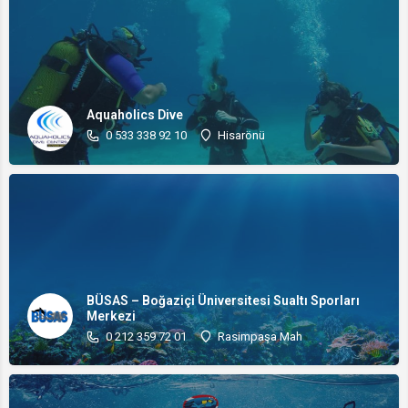
Aquaholics Dive
0 533 338 92 10
Hisarönü
BÜSAS – Boğaziçi Üniversitesi Sualtı Sporları
Merkezi
0 212 359 72 01
Rasimpaşa Mah