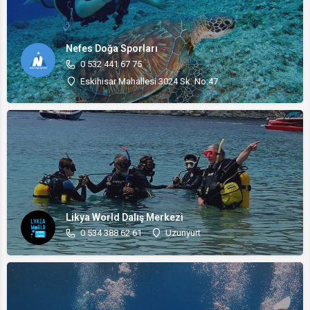
Nefes Doğa Sporları
0 532 441 67 75
Eskihisar Mahallesi 3024 Sk. No:47
Likya World Dalış Merkezi
0 534 388 62 61
Uzunyurt