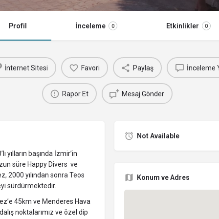
Profil
İnceleme
Etkinlikler
0
0
İnternet Sitesi
Favori
Paylaş
İnceleme 
Rapor Et
Mesaj Gönder
Not Available
ı yılların başında İzmir’in
 Uzun süre Happy Divers ve
z, 2000 yılından sonra Teos
Konum ve Adres
yi sürdürmektedir.
rkez’e 45km ve Menderes Hava
alış noktalarımız ve özel dip