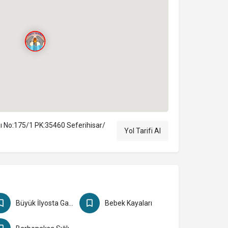
ı No:175/1 PK:35460 Seferihisar/
Yol Tarifi Al
Büyük İlyosta Gavur Limanı
Bebek Kayaları