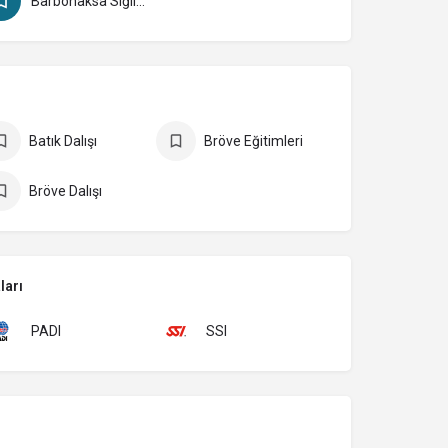
Barbonaksa Sığlığı
Batık Dalışı
Bröve Eğitimleri
Bröve Dalışı
ları
PADI
SSI