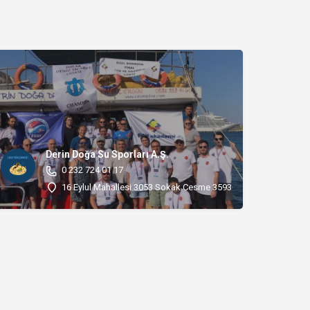
Derin Doğa Su Sporları A.Ş.
0 232 724 01 17
16 Eylul Mahallesi 3053 Sokak Cesme 35930 Çeşme