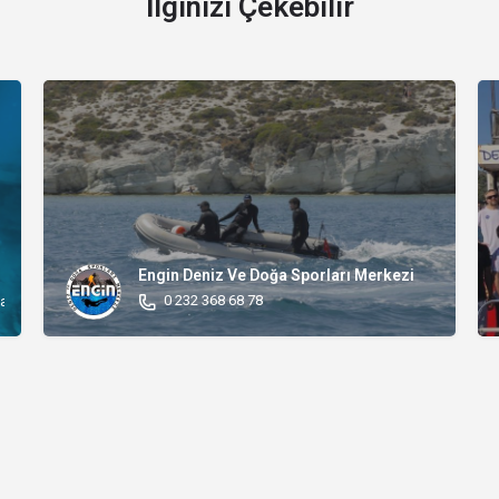
İlginizi Çekebilir
Engin Deniz Ve Doğa Sporları Merkezi
0 232 368 68 78
kak No:18 Konak/İZMİR