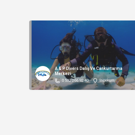
A & P Divers Dalış Ve Cankurtarma
Merkezi
0 532 266 92 40
İncekum