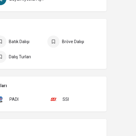
Batık Dalışı
Bröve Dalışı
Dalış Turları
ları
PADI
SSI