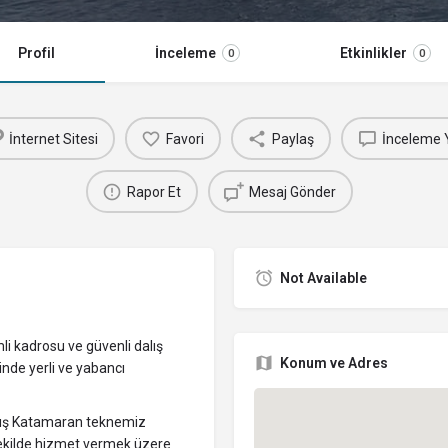
Profil
İnceleme
Etkinlikler
0
0
İnternet Sitesi
Favori
Paylaş
İnceleme 
Rapor Et
Mesaj Gönder
Not Available
i kadrosu ve güvenli dalış
Konum ve Adres
nde yerli ve yabancı
anmış Katamaran teknemiz
 şekilde hizmet vermek üzere