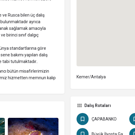
 ve Rusca bilen üç dalış
m bulunmaktadır ayrıca
olanak sağlamak amacıyla
 birinci sınıf dalgıç
dünya standartlarına göre
r sene bakımı yapılan dalış
 tabi tutulmaktadır..
ancı bütün misafirlerimizin
Kemer/Antalya
diğimiz hizmetten memnun kalıp
Dalış Rotaları
ÇAPABANKO
Büyük İlyosta Gavur Limanı