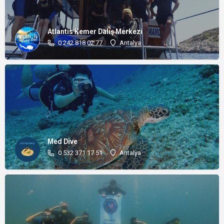
Atlantis Kemer Dalış Merkezi
0 242 818 02 77
Antalya
Med Dive
0 532 371 17 51
Antalya