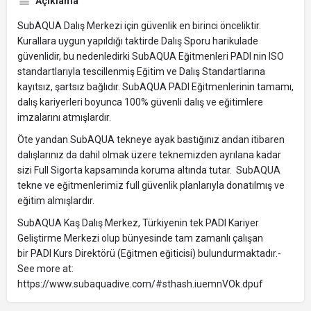
Açıklama
SubAQUA Dalış Merkezi için güvenlik en birinci önceliktir.
Kurallara uygun yapıldığı taktirde Dalış Sporu harikulade
güvenlidir, bu nedenledirki SubAQUA Eğitmenleri PADI nin ISO
standartlarıyla tescillenmiş Eğitim ve Dalış Standartlarına
kayıtsız, şartsız bağlıdır. SubAQUA PADI Eğitmenlerinin tamamı,
dalış kariyerleri boyunca 100% güvenli dalış ve eğitimlere
imzalarını atmışlardır.
Öte yandan SubAQUA tekneye ayak bastığınız andan itibaren
dalışlarınız da dahil olmak üzere teknemizden ayrılana kadar
sizi Full Sigorta kapsamında koruma altında tutar. SubAQUA
tekne ve eğitmenlerimiz full güvenlik planlarıyla donatılmış ve
eğitim almışlardır.
SubAQUA Kaş Dalış Merkez, Türkiyenin tek PADI Kariyer
Geliştirme Merkezi olup bünyesinde tam zamanlı çalışan
bir PADI Kurs Direktörü (Eğitmen eğiticisi) bulundurmaktadır.-
See more at:
https://www.subaquadive.com/#sthash.iuemnVOk.dpuf