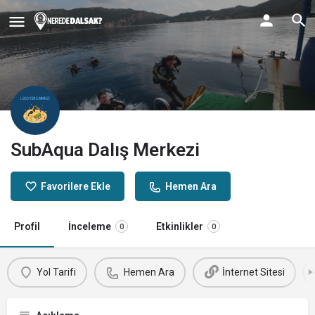
SubAqua Dalış Merkezi
Favorilere Ekle
Hemen Ara
Profil
İnceleme
Etkinlikler
0
0
Yol Tarifi
Hemen Ara
İnternet Sitesi