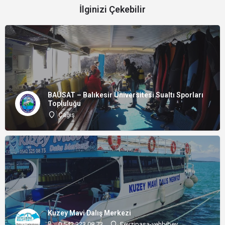
İlginizi Çekebilir
BAÜSAT – Balıkesir Üniversitesi Sualtı Sporları
Topluluğu
Çağış
Kuzey Mavi Dalış Merkezi
0 542 323 08 73
Fevzipaşa-vehbibey