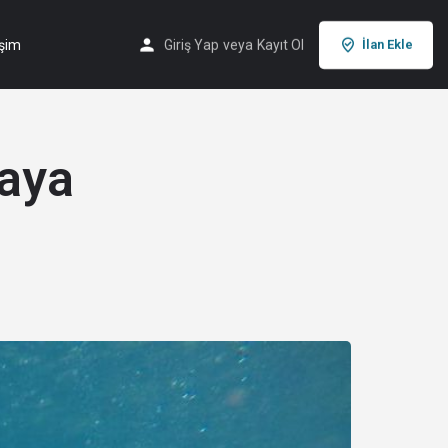
işim
Giriş Yap
veya
Kayıt Ol
İlan Ekle
maya