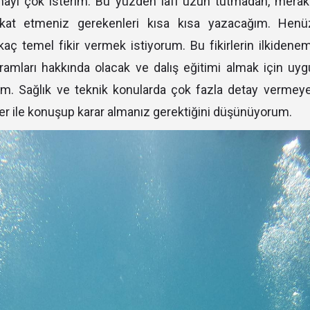
ımayı çok isterim. Bu yüzden lafı uzun tutmadan, merak 
kkat etmeniz gerekenleri kısa kısa yazacağım. Henü
kaç temel fikir vermek istiyorum. Bu fikirlerin ilkidenem
gramları hakkında olacak ve dalış eğitimi almak için u
um. Sağlık ve teknik konularda çok fazla detay verme
ler ile konuşup karar almanız gerektiğini düşünüyorum.