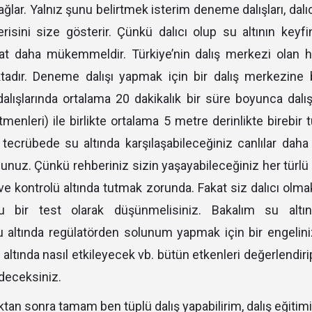
ğlar. Yalnız şunu belirtmek isterim deneme dalışları, dalı
erisini size gösterir. Çünkü dalıcı olup su altının ke
kat daha mükemmeldir. Türkiye’nin dalış merkezi olan
aktadır. Deneme dalışı yapmak için bir dalış merkezine 
alışlarında ortalama 20 dakikalık bir süre boyunca dalı
itmenleri) ile birlikte ortalama 5 metre derinlikte birebir 
 tecrübede su altında karşılaşabileceğiniz canlılar daha 
unuz. Çünkü rehberiniz sizin yaşayabileceğiniz her türl
 ve kontrolü altında tutmak zorunda. Fakat siz dalıcı olm
 bir test olarak düşünmelisiniz. Bakalım su altın
u altında regülatörden solunum yapmak için bir engelin
 altında nasıl etkileyecek vb. bütün etkenleri değerlendiri
edeceksiniz.
ktan sonra tamam ben tüplü dalış yapabilirim, dalış eğitim