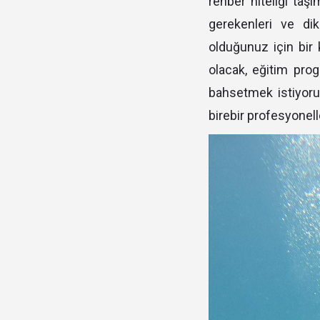
rehber niteliği taş
gerekenleri ve di
olduğunuz için bir 
olacak, eğitim pro
bahsetmek istiyor
birebir profesyonel