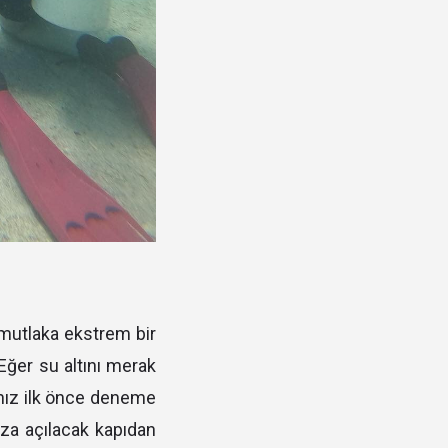
n mutlaka ekstrem bir
Eğer su altını merak
nız ilk önce deneme
ıza açılacak kapıdan