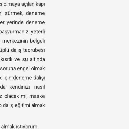
cı olmaya açılan kapı
yfini sürmek, deneme
 her yerinde deneme
başvurmanız yeterli
ş merkezinin belgeli
tüplü dalış tecrübesi
kısıtlı ve su altında
ü soruna engel olmak
ak için deneme dalışı
da kendinizi nasıl
iz olacak mı, maske
p dalış eğitimi almak
i almak istiyorum