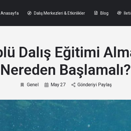
Anasayfa
Dalış Merkezleri & Etkinlikler
Blog
İlet
lü Dalış Eğitimi Al
Nereden Başlamalı?
Genel
May
27
Gönderiyi Paylaş