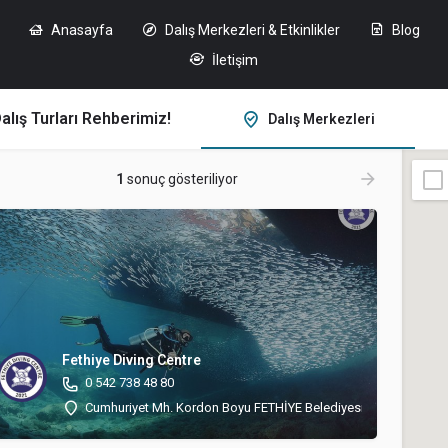
Anasayfa
Dalış Merkezleri & Etkinlikler
Blog
İletişim
alış Turları Rehberimiz!
Dalış Merkezleri
1
sonuç gösteriliyor
Fethiye Diving Centre
0 542 738 48 80
Cumhuriyet Mh. Kordon Boyu FETHİYE Belediyesi Binası Arkası