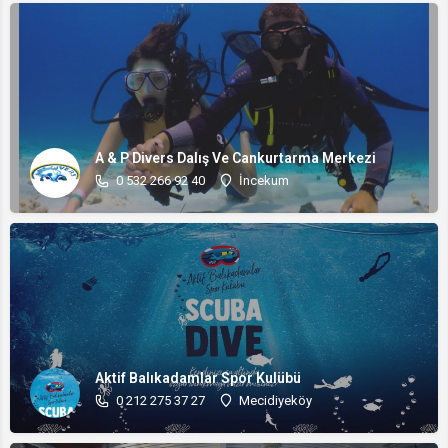
A & P Divers Dalış Ve Cankurtarma Merkezi
0 532 266 92 40
İncekum
Aktif Balıkadamlar Spor Kulübü
0 212 275 37 27
Mecidiyeköy