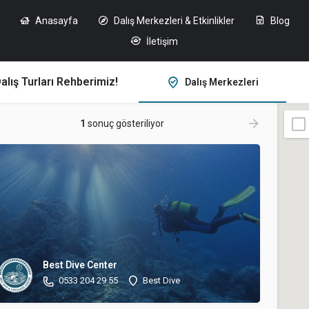
Anasayfa
Dalış Merkezleri & Etkinlikler
Blog
İletişim
alış Turları Rehberimiz!
Dalış Merkezleri
1
sonuç gösteriliyor
Best Dive Center
0533 204 29 55
Best Dive