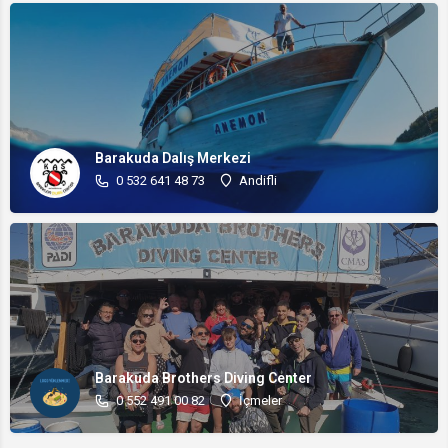
Barakuda Dalış Merkezi
0 532 641 48 73
Andifli
Barakuda Brothers Diving Center
0 552 491 00 82
İçmeler